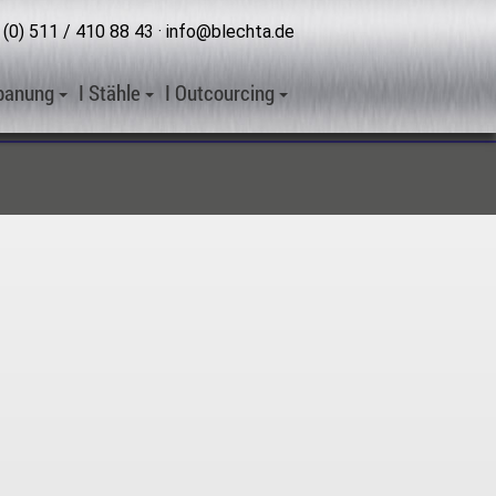
 (0) 511 / 410 88 43
·
info@blechta.de
Impressum
Datenschutzerklärung
spanung
I Stähle
I Outcourcing
Allgemeine Geschäftsbedingungen