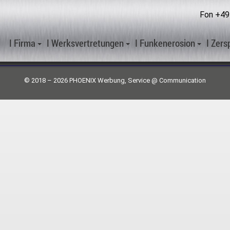
Fon
+49
BLECHTA HANDESLVERTRETUNG
Sundernstraße 21 · D-30966 Hemmingen
I Firma
I Werksvertretungen
I Funkenerosion
I Zer
Fon:
+49 511 / 410 88 43
·
info@blechta.de
© 2018 – 2026 PHOENIX Werbung, Service @ Communication